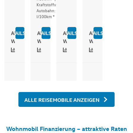
Kraftstoffverbrauch
Autobahn: 12,1
l/100km *
DETAILS
Alle
DETAILS
Alle
DETAILS
Alle
DETAILS
Alle
ZU WESTFALIA MERIDIAN 600D LIMITED
ZU WESTFALIA MERIDIAN 600D LIM
ZU VANTOURER 600D AU
ZU WESTFALIA
Werte
Werte
Werte
Werte
ALLE REISEMOBILE ANZEIGEN
Wohnmobil Finanzierung – attraktive Raten