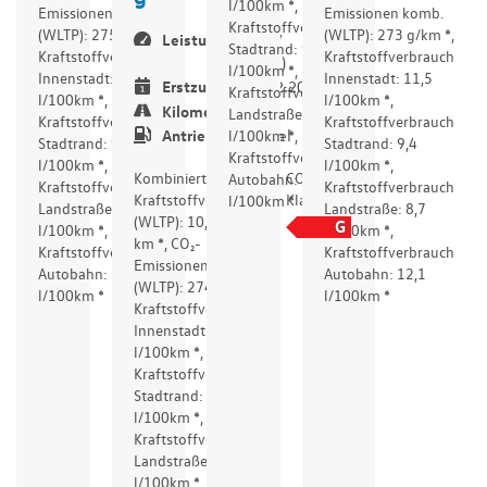
l/100km *,
Emissionen komb.
Emissionen komb.
Kraftstoffverbrauch
(WLTP): 275 g/km *,
(WLTP): 273 g/km *,
Leistung
125 kW
Stadtrand: 9,6
Kraftstoffverbrauch
Kraftstoffverbrauch
(170 PS)
l/100km *,
Innenstadt: 11,6
Innenstadt: 11,5
Erstzulassung
02.2026
Kraftstoffverbrauch
l/100km *,
l/100km *,
Kilometer
50 km
Landstraße: 9,5
Kraftstoffverbrauch
Kraftstoffverbrauch
Antriebsart
Diesel
l/100km *,
Stadtrand: 9,5
Stadtrand: 9,4
Kraftstoffverbrauch
l/100km *,
l/100km *,
Kombinierter
CO₂-
Autobahn: 9,5
Kraftstoffverbrauch
Kraftstoffverbrauch
Kraftstoffverbrauch
Klasse
l/100km *
Landstraße: 8,8
Landstraße: 8,7
(WLTP): 10,4 l/100
G
l/100km *,
l/100km *,
km *, CO₂-
Kraftstoffverbrauch
Kraftstoffverbrauch
Emissionen komb.
Autobahn: 12,2
Autobahn: 12,1
(WLTP): 274 g/km *,
l/100km *
l/100km *
Kraftstoffverbrauch
Innenstadt: 11,5
l/100km *,
Kraftstoffverbrauch
Stadtrand: 9,5
l/100km *,
Kraftstoffverbrauch
Landstraße: 8,7
l/100km *,