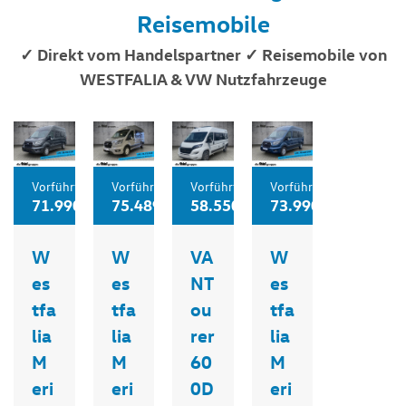
Reisemobile
✓ Direkt vom Handelspartner ✓ Reisemobile von
WESTFALIA & VW Nutzfahrzeuge
Vorführfahrzeug
Vorführfahrzeug
Vorführfahrzeug
Vorführfahrzeug
71.990,00 €
75.489,99 €
58.550,00 €
73.990,00 €
W
W
VA
W
es
es
NT
es
tfa
tfa
ou
tfa
lia
lia
rer
lia
M
M
60
M
eri
eri
0D
eri