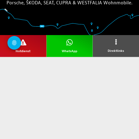
Porsche, ŠKODA, SEAT, CUPRA & WESTFALIA Wohnmobile.
Wir sind offizieller Partner des SC Paderborn und des FSV
Direktlinks
Notdienst
WhatsApp
Gütersloh:
Service-
Social
Team
termin
Öffnungs-
Fahrzeug-
Anfahrt
zeiten
ankauf
DATENSCHUTZ
IMPRESSUM
AGB
HINWEISGEBERPORTAL
ERKLÄRUNG ZUR BARRIEREFREIHEIT
Gestaltung & Realisation +
LOUIS
INTERNET