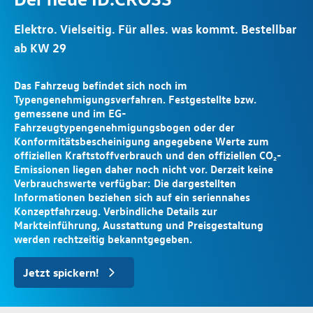
Gebrauchtwagen mit
bei uns.
Elektro. Vielseitig. Für alles. was kommt. Bestellbar
Entfalte dein Potenzial in einem Umfeld, das
ab KW 29
Leistung wertschätzt.
Sonderfinanzierung ab 1,49%
Elektrische Rebellion für die Stadt.
Minimalistische Ästhetik. Rebellisches Design.
Offene Stellen ansehen
Das Fahrzeug befindet sich noch im
1,49%¹ (> 36 Monate: 2,49 %) für T‑Roc, Golf Lim.
Typengenehmigungsverfahren. Festgestellte bzw.
Jetzt Probefahrt sichern
gemessene und im EG-
2,49%¹ (> 36 Monate: 3,49 %) alle ID.-Modelle, Taigo, Golf
Fahrzeugtypengenehmigungsbogen oder der
Variant, Touran, Tiguan, Touareg
Konformitätsbescheinigung angegebene Werte zum
offiziellen Kraftstoffverbrauch und den offiziellen CO₂-
3,99%¹ (> 36 Monate: 4,99 %) für alle weiteren junge
Emissionen liegen daher noch nicht vor. Derzeit keine
Gebrauchtwagen Modelle
Verbrauchswerte verfügbar: Die dargestellten
Informationen beziehen sich auf ein seriennahes
Konzeptfahrzeug. Verbindliche Details zur
Für alle Modelle gibt es auch attraktive
Markteinführung, Ausstattung und Preisgestaltung
Leasingkonditionen. Bis zum 30.09.2026.
werden rechtzeitig bekanntgegeben.
Jetzt spickern!
¹ Ein Angebot für private Einzelabnehmer der Volkswagen
Bank GmbH, Gifhorner Str. 57, 38113 Braunschweig, für