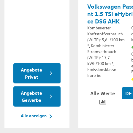
Volkswagen Pass
nt 1.5 TSI eHybr
ce DSG AHK
Kombinierter
Kraftstoffverbrauch
(WLTP): 5,6 l/100 km
*, Kombinierter
Stromverbrauch
(WLTP): 17,7
b
kWh/100 km *,
Emissionsklasse
Angebote
B
Euro 6e
Privat
Angebote
Alle Werte
DE
Gewerbe
Alle anzeigen
Alle anzeigen