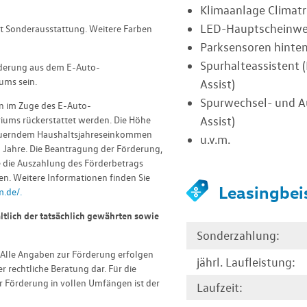
Klimaanlage Climatr
LED-Hauptscheinwe
gt Sonderausstattung. Weitere Farben
Parksensoren hinte
Spurhalteassistent 
rderung aus dem E-Auto-
ums sein.
Assist)
Spurwechsel- und Au
nn im Zuge des E-Auto-
ums rückerstattet werden. Die Höhe
Assist)
teuerndem Haushaltsjahreseinkommen
u.v.m.
 Jahre. Die Beantragung der Förderung,
 die Auszahlung des Förderbetrags
n. Weitere Informationen finden Sie
Leasingbeis
.de/.
tlich der tatsächlich gewährten sowie
Sonderzahlung:
Alle Angaben zur Förderung erfolgen
jährl. Laufleistung:
 rechtliche Beratung dar. Für die
 Förderung in vollen Umfängen ist der
Laufzeit: