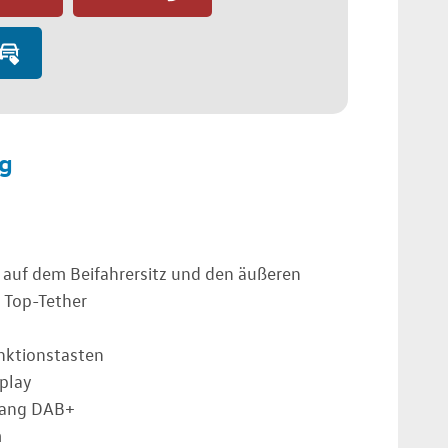
g
auf dem Beifahrersitz und den äußeren
e Top-Tether
nktionstasten
play
fang DAB+
m