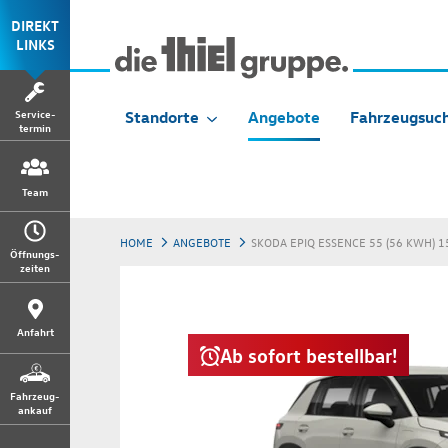
DIREKT
LINKS
Service-
Standorte
Angebote
Fahrzeugsuc
termin
Team
HOME
ANGEBOTE
SKODA EPIQ ESSENCE 55 (56 KWH) 
Öffnungs-
zeiten
Anfahrt
Ab sofort bestellbar!
Fahrzeug-
ankauf