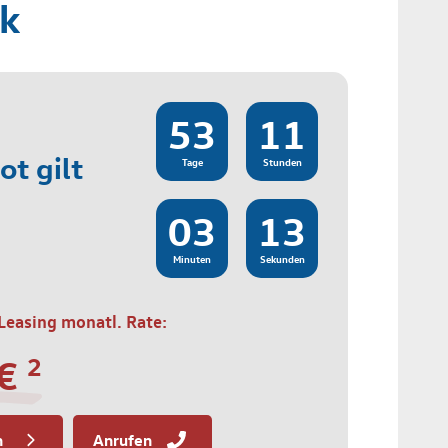
k
53
11
t gilt
Tage
Stunden
03
12
Minuten
Sekunden
Leasing monatl. Rate:
 €
2
n
Anrufen