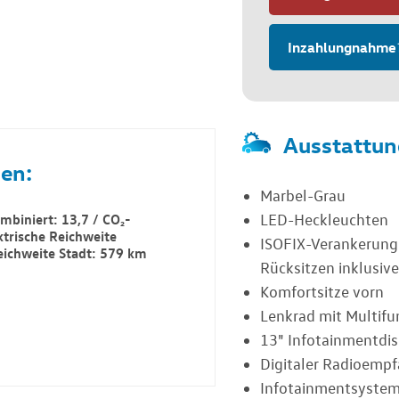
Inzahlungnahme
Ausstattun
en:
Marbel-Grau
biniert: 13,7 / CO₂-
LED-Heckleuchten
ktrische Reichweite
ISOFIX-Verankerung 
eichweite Stadt: 579 km
Rücksitzen inklusiv
Komfortsitze vorn
Lenkrad mit Multifu
13" Infotainmentdis
Digitaler Radioemp
Infotainmentsyste