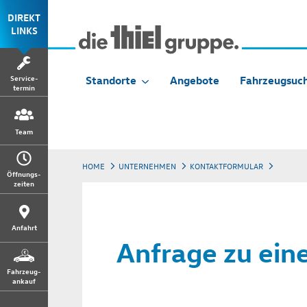
DIREKT
LINKS
Service-
Standorte
Angebote
Fahrzeugsuc
termin
Team
HOME
UNTERNEHMEN
KONTAKTFORMULAR
Öffnungs-
zeiten
Anfahrt
Anfrage zu ein
Fahrzeug-
ankauf