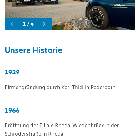
1
1
1
1
/
4
4
4
4
Unsere Historie
1929
Firmengründung durch Karl Thiel in Paderborn
1966
Eröffnung der Filiale Rheda-Wiedenbrück in der
Schröderstraße in Rheda