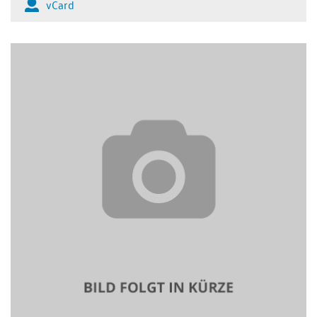
vCard