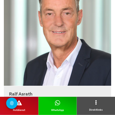
Ralf Asrath
Teiledienstleiter
Direktlinks
Notdienst
WhatsApp
05251 504-141