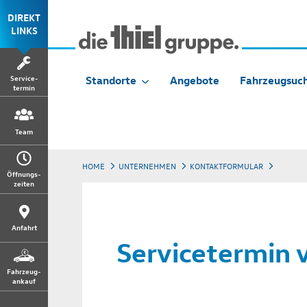
DIREKT
LINKS
Service-
Standorte
Angebote
Fahrzeugsuc
termin
Team
HOME
UNTERNEHMEN
KONTAKTFORMULAR
Öffnungs-
zeiten
Anfahrt
Servicetermin 
Fahrzeug-
ankauf