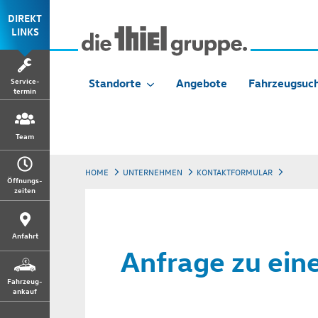
DIREKT
LINKS
Service-
Standorte
Angebote
Fahrzeugsuc
termin
Team
HOME
UNTERNEHMEN
KONTAKTFORMULAR
Öffnungs-
zeiten
Anfahrt
Anfrage zu ein
Fahrzeug-
ankauf