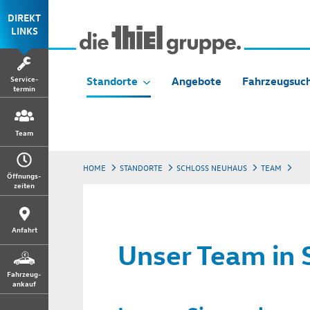
DIREKT
LINKS
Service-
Standorte
Angebote
Fahrzeugsuc
termin
Team
HOME
STANDORTE
SCHLOSS NEUHAUS
TEAM
Öffnungs-
zeiten
Anfahrt
Unser Team in
Fahrzeug-
ankauf