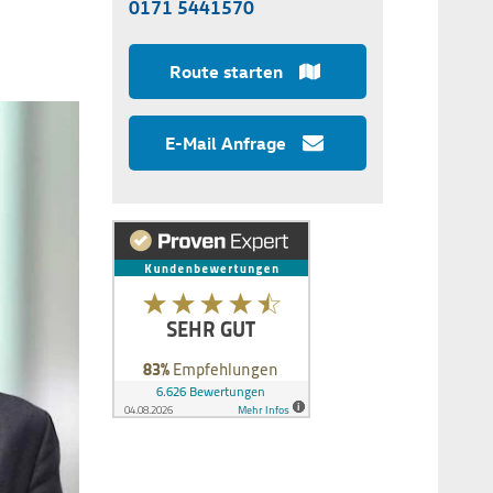
0171 5441570
Route starten
E-Mail Anfrage