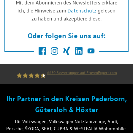
Mit dem Abonnieren des Newsletters erkläre
ich, die Hinweise zum
Datenschutz
gelesen
zu haben und akzeptiere diese.
Oder folgen Sie uns auf:
6630
Bewertungen auf ProvenExpert.com
die thiel gruppe
Ihr Partner in den Kreisen Paderborn,
Gütersloh & Höxter
für Volkswagen, Volkswagen Nutzfahrzeuge, Audi,
Porsche, ŠKODA, SEAT, CUPRA & WESTFALIA Wohnmobile.