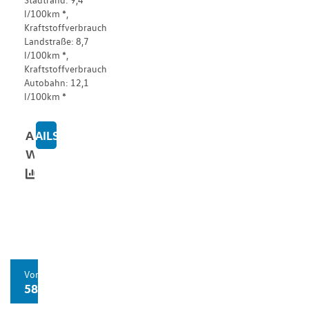
l/100km *,
Kraftstoffverbrauch
Landstraße: 8,7
l/100km *,
Kraftstoffverbrauch
Autobahn: 12,1
l/100km *
Alle
DETAILS
ZU WESTFALIA MERIDIAN 600D LIMITED
Werte
Vorführfahrzeug
58.550,00 €