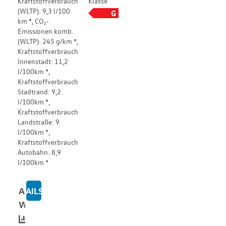
Kraftstoffverbrauch
Klasse
(WLTP): 9,3 l/100
G
km *, CO₂-
Emissionen komb.
(WLTP): 245 g/km *,
Kraftstoffverbrauch
Innenstadt: 11,2
l/100km *,
Kraftstoffverbrauch
Stadtrand: 9,2
l/100km *,
Kraftstoffverbrauch
Landstraße: 9
l/100km *,
Kraftstoffverbrauch
Autobahn: 8,9
l/100km *
Alle
DETAILS
ZU WESTFALIA COLUMBUS 600E
Werte