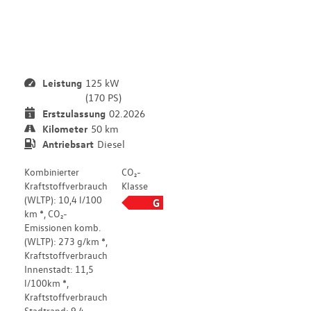
t
e
d
Leistung
125 kW
(170 PS)
Erstzulassung
02.2026
Kilometer
50 km
Antriebsart
Diesel
Kombinierter
CO₂-
Kraftstoffverbrauch
Klasse
(WLTP): 10,4 l/100
G
km *, CO₂-
Emissionen komb.
(WLTP): 273 g/km *,
Kraftstoffverbrauch
Innenstadt: 11,5
l/100km *,
Kraftstoffverbrauch
Stadtrand: 9,4