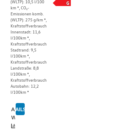
(WLTP): 10,5 l/100
G
km *, CO₂-
Emissionen komb.
(WLTP): 275 g/km *,
Kraftstoffverbrauch
Innenstadt: 11,6
l/100km *,
Kraftstoffverbrauch
Stadtrand: 9,5
l/100km *,
Kraftstoffverbrauch
Landstraße: 8,8
l/100km *,
Kraftstoffverbrauch
Autobahn: 12,2
l/100km *
Alle
DETAILS
ZU WESTFALIA MERIDIAN 600D LIMITED
Werte