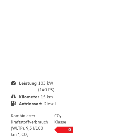
5
4
0
D
-
A
D
-
Leistung
103 kW
(140 PS)
Kilometer
15 km
Antriebsart
Diesel
Kombinierter
CO₂-
Kraftstoffverbrauch
Klasse
(WLTP): 9,5 l/100
G
km *, CO₂-