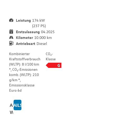
h
e
Leistung
174 kW
(237 PS)
Erstzulassung
04.2025
Kilometer
10.000 km
Antriebsart
Diesel
Kombinierter
CO₂-
Kraftstoffverbrauch
Klasse
(WLTP): 8 l/100 km
G
*, CO₂-Emissionen
komb. (WLTP): 210
g/km *,
Emissionsklasse
Euro 6d
Alle
DETAILS
ZU VANTOURER URBAN PRIME AUFSTELLDAC
Werte