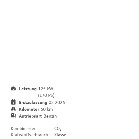
0
D
L
i
m
i
t
e
d
Leistung
125 kW
(170 PS)
Erstzulassung
02.2026
Kilometer
50 km
Antriebsart
Benzin
Kombinierter
CO₂-
Kraftstoffverbrauch
Klasse