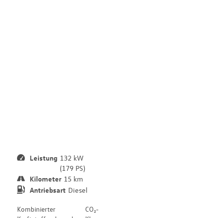
l
u
m
b
u
s
6
0
0
E
Leistung
132 kW
(179 PS)
Kilometer
15 km
Antriebsart
Diesel
Kombinierter
CO₂-