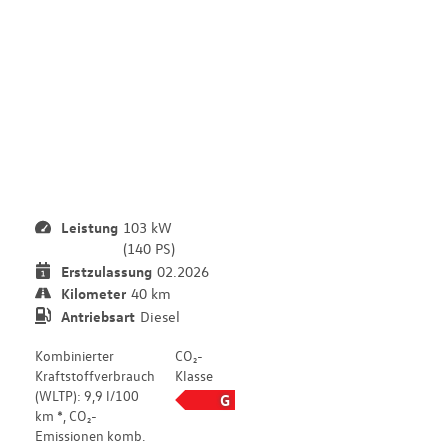
t
o
m
a
t
i
k
Leistung
103 kW
(140 PS)
Erstzulassung
02.2026
Kilometer
40 km
Antriebsart
Diesel
Kombinierter
CO₂-
Kraftstoffverbrauch
Klasse
(WLTP): 9,9 l/100
G
km *, CO₂-
Emissionen komb.