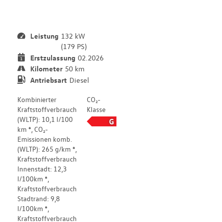
D
-
Leistung
132 kW
(179 PS)
Erstzulassung
02.2026
Kilometer
50 km
Antriebsart
Diesel
Kombinierter
CO₂-
Kraftstoffverbrauch
Klasse
(WLTP): 10,1 l/100
G
km *, CO₂-
Emissionen komb.
(WLTP): 265 g/km *,
Kraftstoffverbrauch
Innenstadt: 12,3
l/100km *,
Kraftstoffverbrauch
Stadtrand: 9,8
l/100km *,
Kraftstoffverbrauch