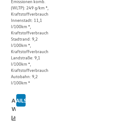
Emissionen komb.
(WLTP): 249 g/km *,
Kraftstoffverbrauch
Innenstadt: 11,1
l/100km *,
Kraftstoffverbrauch
Stadtrand: 9,2
l/100km *,
Kraftstoffverbrauch
Landstraße: 9,1
l/100km *,
Kraftstoffverbrauch
Autobahn: 9,2
l/100km *
Alle
DETAILS
ZU WESTFALIA COLUMBUS 540D -AD-
Werte